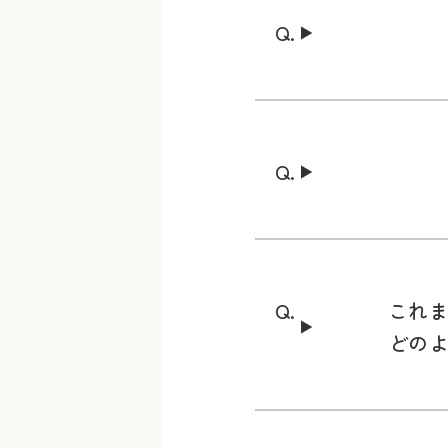
これ
どの