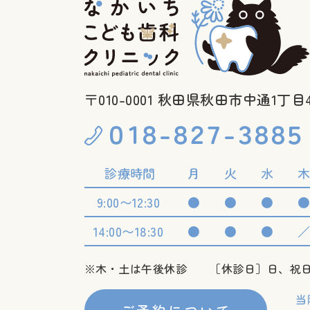
〒010-0001 秋田県秋田市中通1丁目4
０１８
-
８２７
-
３８８５
診療時間
月
火
水
9:00〜12:30
●
●
●
14:00〜18:30
●
●
●
※木・土は午後休診
［休診日］日、祝
当