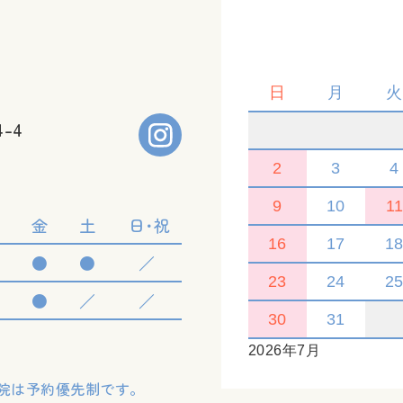
日
月
火
-4
2
3
4
9
10
1
木
金
土
日･祝
16
17
1
●
●
●
／
23
24
2
／
●
／
／
30
31
日
2026年7月
院は予約優先制です。